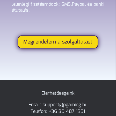
Jelenlegi fizetésmódok: SMS,Paypal és banki
átutalás.
Megrendelem a szolgáltatást
Elérhetőségeink
Email: support@pgaming.hu
Telefon:
+36 30 487 1351