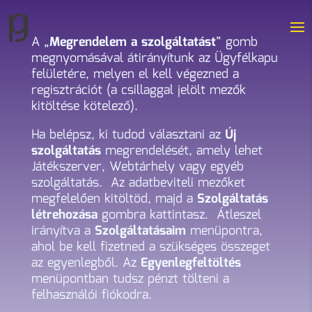
A „
Megrendelem a szolgáltatást
” gomb
megnyomásával átirányítunk az Ügyfélkapu
felületére, melyen el kell végezned a
regisztrációt (a csillaggal jelölt mezők
kitöltése kötelező).
Ha belépsz, ki tudod választani az
Új
szolgáltatás
megrendelését, amely lehet
Játékszerver, Webtárhely vagy egyéb
szolgáltatás. Az adatbeviteli mezőket
megfelelően kitöltöd, majd a
Szolgáltatás
létrehozása
gombra kattintasz. Átleszel
irányítva a
Szolgáltatásaim
menüpontra,
ahol be kell fizetned a szükséges összeget
az egyenlegből. Az
Egyenlegfeltöltés
menüpontban tudsz pénzt tölteni a
felhasználói fiókodra.